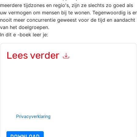
meerdere tijdzones en regio's, zijn ze slechts zo goed als
uw vermogen om mensen bij te wonen. Tegenwoordig is er
nooit meer concurrentie geweest voor de tijd en aandacht
van het doelgroepen.
In dit e -boek leer je:
Lees verder
Door dit formulier in te dienen gaat u hiermee akkoord
ON24
contact met u opnemen marketinggerelateerde e-mails of
telefonisch. U kunt zich op elk moment afmelden.
ON24
websites en communicatie is onderworpen aan hun
privacyverklaring.
Door deze bron aan te vragen gaat u akkoord met onze
gebruiksvoorwaarden. Alle gegevens zijn beschermd door
onze
Privacyverklaring
. Als u nog vragen heeft, kunt u mailen
dataprotection@techpublishhub.com
DOWNLOAD