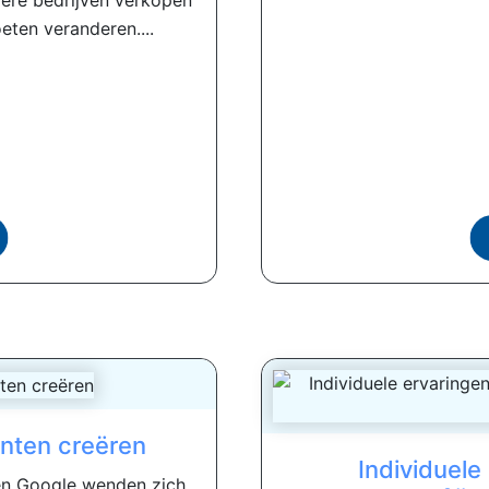
dere bedrijven verkopen
ten veranderen....
enten creëren
Individuele
en Google wenden zich