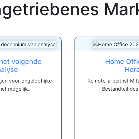
getriebenes Mar
 het volgende
Home Offi
alyse
Her
gen voor ongelooflijke
Remote-arbeit ist Mit
et mogelijk...
Bestandteil des 