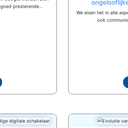
ongelooflijk
oed presterende...
We eisen het in alle as
ook communicer