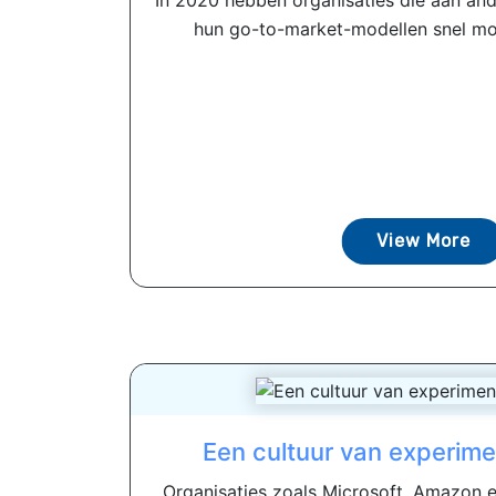
In 2020 hebben organisaties die aan an
hun go-to-market-modellen snel moe
View More
Een cultuur van experim
Organisaties zoals Microsoft, Amazon 