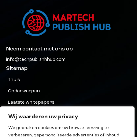
Neem contact met ons op
info@techpublishhhub.com
Sitemap
Thuis
Onderwerpen
Laatste whitepapers
Bedrijven AZ
Wij waarderen uw privacy
Neem contact met ons op
We gebruiken cookies om uw browse-ervaring te
verbeteren, gepersonaliseerde advertenties of inhoud
Privacy