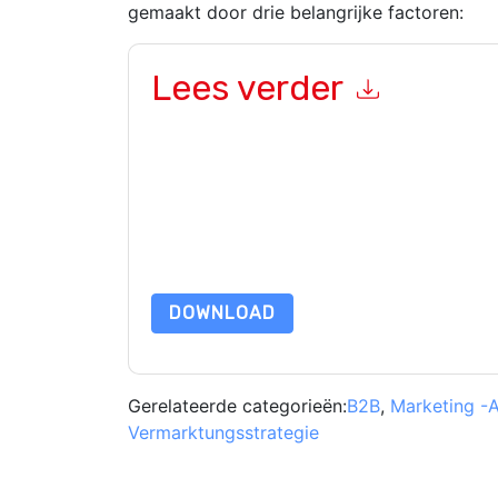
gemaakt door drie belangrijke factoren:
Lees verder
Door dit formulier in te dienen gaat u hiermee a
marketinggerelateerde e-mails of telefonisch. 
websites en communicatie is onderworpen aan hu
Door deze bron aan te vragen gaat u akkoord m
zijn beschermd door onze
Privacyverklaring
. Als
dataprotection@techpublishhub.com
DOWNLOAD
Gerelateerde categorieën:
B2B
,
Marketing -
Vermarktungsstrategie