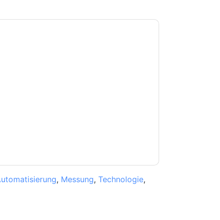
kkoord
ON24
contact met u opnemen
U kunt zich op elk moment afmelden.
ON24
n privacyverklaring.
et onze gebruiksvoorwaarden. Alle gegevens
 u nog vragen heeft, kunt u mailen
Automatisierung
,
Messung
,
Technologie
,