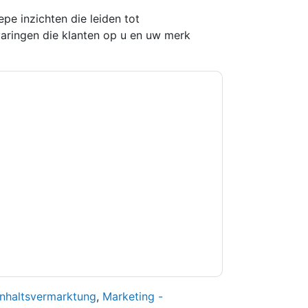
epe inzichten die leiden tot
varingen die klanten op u en uw merk
kkoord
Informatica
contact met u opnemen
U kunt zich op elk moment afmelden.
orpen aan hun privacyverklaring.
et onze gebruiksvoorwaarden. Alle gegevens
 u nog vragen heeft, kunt u mailen
Inhaltsvermarktung
,
Marketing -