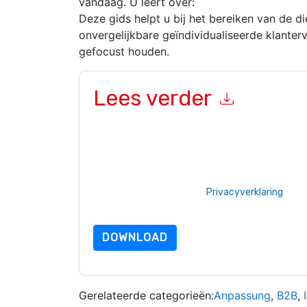
vandaag. U leert over:
Deze gids helpt u bij het bereiken van de di
onvergelijkbare geïndividualiseerde klanter
gefocust houden.
Lees verder
Door dit formulier in te dienen gaat u hiermee a
marketinggerelateerde e-mails of telefonisch. 
Informatica
websites en communicatie is onderw
Door deze bron aan te vragen gaat u akkoord m
zijn beschermd door onze
Privacyverklaring
. Als
dataprotection@techpublishhub.com
DOWNLOAD
Gerelateerde categorieën:
Anpassung
,
B2B
,