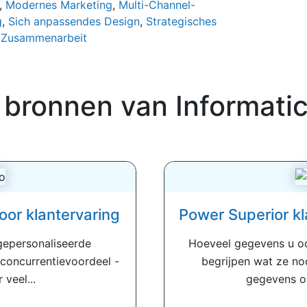
,
Modernes Marketing
,
Multi-Channel-
g
,
Sich anpassendes Design
,
Strategisches
,
Zusammenarbeit
 bronnen van
Informati
or klantervaring
Power Superior kla
 gepersonaliseerde
Hoeveel gegevens u oo
n concurrentievoordeel -
begrijpen wat ze no
veel...
gegevens om