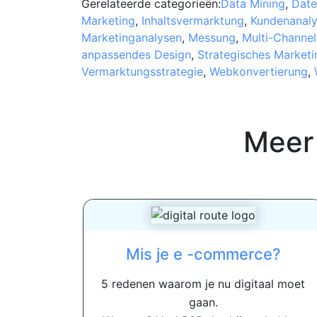
Gerelateerde categorieën:
Data Mining
,
Date
Marketing
,
Inhaltsvermarktung
,
Kundenanal
Marketinganalysen
,
Messung
,
Multi-Channel
anpassendes Design
,
Strategisches Marketi
Vermarktungsstrategie
,
Webkonvertierung
,
Meer
Mis je e -commerce?
5 redenen waarom je nu digitaal moet
gaan.