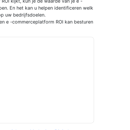
 ROI kijkt, kun je de waarde van je e -
pen. En het kan u helpen identificeren welk
p uw bedrijfsdoelen.
een e -commerceplatform ROI kan besturen
kkoord
Magento
contact met u opnemen
U kunt zich op elk moment afmelden.
Magento
n privacyverklaring.
et onze gebruiksvoorwaarden. Alle gegevens
 u nog vragen heeft, kunt u mailen