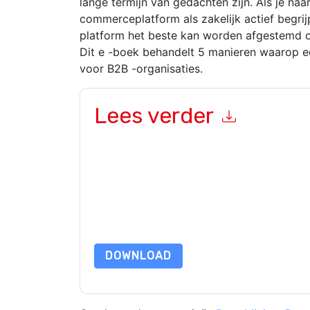
lange termijn van gedachten zijn. Als je naar
commerceplatform als zakelijk actief begrij
platform het beste kan worden afgestemd o
Dit e -boek behandelt 5 manieren waarop 
voor B2B -organisaties.
Lees verder
Door dit formulier in te dienen gaat u hiermee a
marketinggerelateerde e-mails of telefonisch. 
websites en communicatie is onderworpen aan hu
Door deze bron aan te vragen gaat u akkoord m
zijn beschermd door onze
Privacyverklaring
. Als
dataprotection@techpublishhub.com
DOWNLOAD