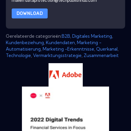
mailen dataprotection@techpublishhub.com
DOWNLOAD
Gerelateerde categorieën:
B2B
,
Digitales Marketing
,
Kundenbeziehung
,
Kundendaten
,
Marketing -
Automatisierung
,
Marketing -Erkenntnisse
,
Querkanal
,
Technologie
,
Vermarktungsstrategie
,
Zusammenarbeit