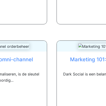
 omni-channel
Marketing 101:
liseren, is de sleutel
Dark Social is een bela
ordig...