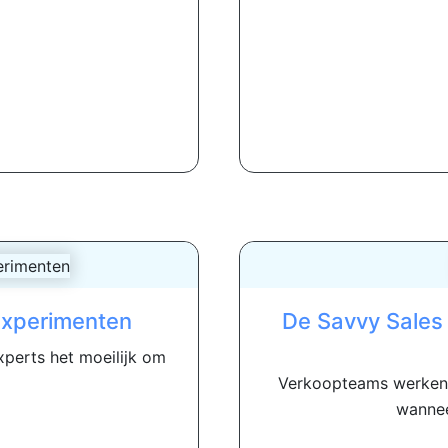
experimenten
De Savvy Sales 
xperts het moeilijk om
Verkoopteams werken z
wannee