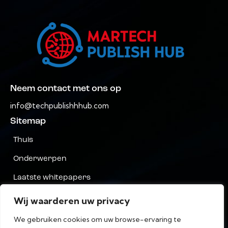
Neem contact met ons op
info@techpublishhhub.com
Sitemap
Thuis
Onderwerpen
Laatste whitepapers
Bedrijven AZ
Wij waarderen uw privacy
Neem contact met ons op
We gebruiken cookies om uw browse-ervaring te