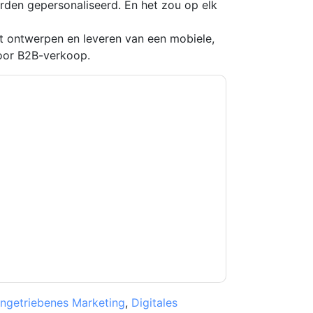
rden gepersonaliseerd. En het zou op elk
et ontwerpen en leveren van een mobiele,
oor B2B-verkoop.
kkoord
Magento
contact met u opnemen
U kunt zich op elk moment afmelden.
Magento
n privacyverklaring.
et onze gebruiksvoorwaarden. Alle gegevens
 u nog vragen heeft, kunt u mailen
ngetriebenes Marketing
,
Digitales