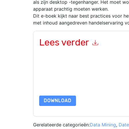
als zijn desktop -tegenhanger. Het moet wo
apparaat prachtig moeten werken.
Dit e-boek kijkt naar best practices voor h
met inhoud aangedreven handelservaring v
Lees verder
Door dit formulier in te dienen gaat u hiermee a
marketinggerelateerde e-mails of telefonisch. 
websites en communicatie is onderworpen aan hu
Door deze bron aan te vragen gaat u akkoord m
zijn beschermd door onze
Privacyverklaring
. Als
dataprotection@techpublishhub.com
DOWNLOAD
Gerelateerde categorieën:
Data Mining
,
Date