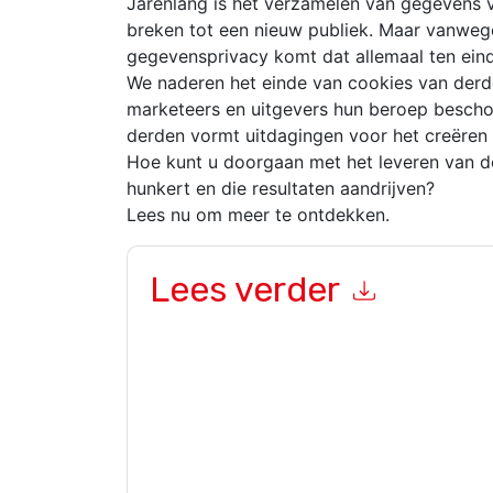
Jarenlang is het verzamelen van gegevens
breken tot een nieuw publiek. Maar vanweg
gegevensprivacy komt dat allemaal ten eind
We naderen het einde van cookies van derd
marketeers en uitgevers hun beroep bescho
derden vormt uitdagingen voor het creëren
Hoe kunt u doorgaan met het leveren van de
hunkert en die resultaten aandrijven?
Lees nu om meer te ontdekken.
Lees verder
Door dit formulier in te dienen gaat u hiermee a
marketinggerelateerde e-mails of telefonisch. 
websites en communicatie is onderworpen aan hu
Door deze bron aan te vragen gaat u akkoord m
zijn beschermd door onze
Privacyverklaring
. Als
dataprotection@techpublishhub.com