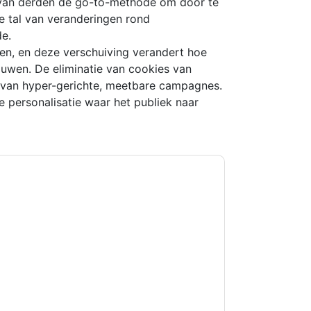
 van derden de go-to-methode om door te
e tal van veranderingen rond
e.
en, en deze verschuiving verandert hoe
uwen. De eliminatie van cookies van
 van hyper-gerichte, meetbare campagnes.
 personalisatie waar het publiek naar
kkoord
OneTrust
contact met u opnemen
U kunt zich op elk moment afmelden.
OneTrust
n privacyverklaring.
et onze gebruiksvoorwaarden. Alle gegevens
 u nog vragen heeft, kunt u mailen