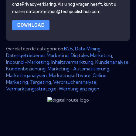
onze
Privacyverklaring
. Als u nog vragen heeft, kunt u
mailen dataprotection@techpublishhub.com
DOWNLOAD
Gerelateerde categorieën:
B2B
,
Data Mining
,
Datengetriebenes Marketing
,
Digitales Marketing
,
Inbound -Marketing
,
Inhaltsvermarktung
,
Kundenanalyse
,
Kundenbeziehung
,
Marketing -Automatisierung
,
Marketinganalysen
,
Marketingsoftware
,
Online
Marketing
,
Targeting
,
Verbraucheranalyse
,
Vermarktungsstrategie
,
Werbung anzeigen