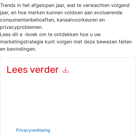
Trends in het afgelopen jaar, wat te verwachten volgend
jaar, en hoe merken kunnen voldoen aan evoluerende
consumentenbehoeften, kanaalvoorkeuren en
privacyproblemen.
Lees dit e -boek om te ontdekken hoe u uw
marketingstrategie kunt volgen met deze bewezen feiten
en bevindingen.
Lees verder
Door dit formulier in te dienen gaat u hiermee akkoord
Braze
contact met u opnemen marketinggerelateerde e-mails of
telefonisch. U kunt zich op elk moment afmelden.
Braze
websites en communicatie is onderworpen aan hun
privacyverklaring.
Door deze bron aan te vragen gaat u akkoord met onze
gebruiksvoorwaarden. Alle gegevens zijn beschermd door
onze
Privacyverklaring
. Als u nog vragen heeft, kunt u mailen