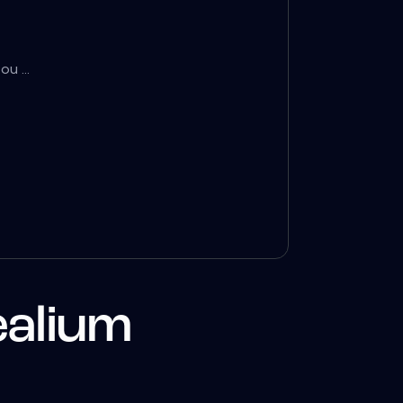
u ...
ealium