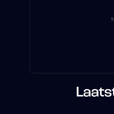
T
Laats