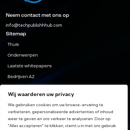
Neem contact met ons op
info@techpublishhhub.com
Sitemap
Thuis
Onderwerpen
Laatste whitepapers
Bedrijven AZ
Neem contact met ons op
Wij waarderen uw privacy
Privacy
We gebruiken cookies om uw browse-ervaring te
algemene voorwaarden
verbeteren, gepersonaliseerde advertenties of inhoud
weer te geven en ons verkeer te analyseren. Door op
"Alles accepteren" te klikken, stemt u in met ons gebruik