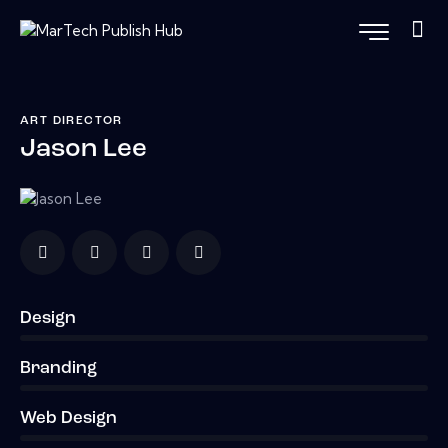
ART DIRECTOR
Jason Lee
Design
0%
Branding
0%
Web Design
8%