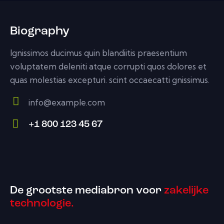
Biography
Ignissimos ducimus quin blandiitis praesentium
voluptatem deleniti atque corrupti quos dolores et
quas molestias excepturi. scint occaecatti gnissimus.
info@example.com
E-
+1 800 123 45 67
m
Ph
ail:
on
e:
De grootste mediabron voor
zakelijke
technologie.