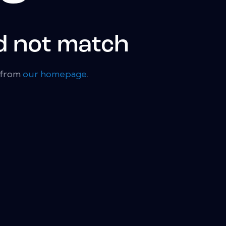
d not match
t from
our homepage
.