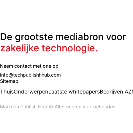
De grootste mediabron voor
zakelijke technologie.
Neem contact met ons op
info@techpublishhhub.com
Sitemap
Thuis
Onderwerpen
Laatste whitepapers
Bedrijven AZ
MarTech Publish Hub © Alle rechten voorbehouden.