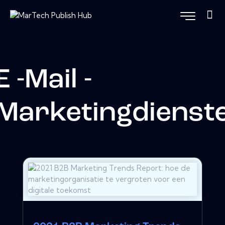
E -Mail -
Marketingdienst