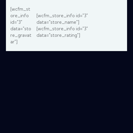
[wcfm_st
ore_info
[wcfm_store_info id="3"
id="3"
data="store_name"]
data="sto
[wcfm_store_info id="3"
re_gravat
data="store_rating"]
ar"]