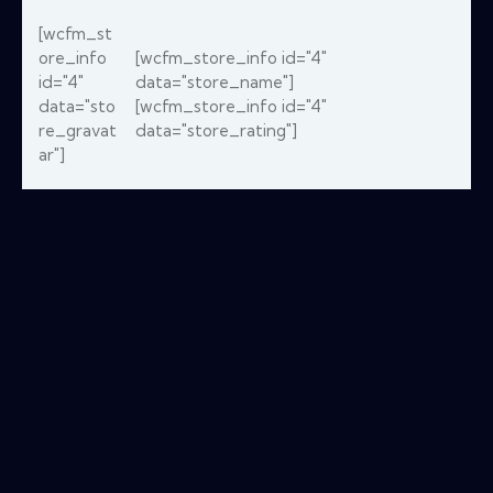
[wcfm_st
ore_info
[wcfm_store_info id="4"
id="4"
data="store_name"]
data="sto
[wcfm_store_info id="4"
re_gravat
data="store_rating"]
ar"]